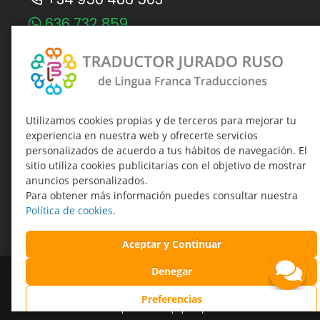
636 732 859
Telegram Traductor Jurado Ruso
Telegram-канал о присяжных
переводах
traducciones@linguafranca.es
Utilizamos cookies propias y de terceros para mejorar tu
experiencia en nuestra web y ofrecerte servicios
Время работы:
personalizados de acuerdo a tus hábitos de navegación. El
Пн.-Чт. 09:00–19:00
sitio utiliza cookies publicitarias con el objetivo de mostrar
Пт. 09:00–17:00
anuncios personalizados.
Para obtener más información puedes consultar nuestra
Política de cookies
.
НАШИ ОФИСЫ
Aceptar y Continuar
Traductor Jurado Ruso © Все права защищены. 2026
Denegar
Политика конфиденциальности
Политика Cookies
Preferencias
Правовая информация