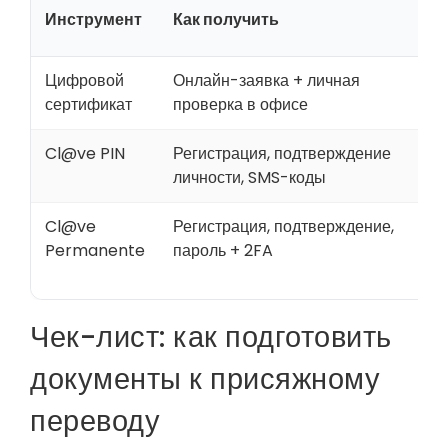
Инструмент
Как получить
Т
Цифровой
Онлайн-заявка + личная
На
сертификат
проверка в офисе
по
Cl@ve PIN
Регистрация, подтверждение
Ра
личности, SMS-коды
пр
Cl@ve
Регистрация, подтверждение,
Ре
Permanente
пароль + 2FA
го
Чек-лист: как подготовить
документы к присяжному
переводу