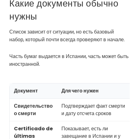
Какие документы обычно
нужны
Список зависит от ситуации, но есть базовый
набор, который почти всегда проверяют в начале.
Часть бумаг выдается в Испании, часть может быть
иностранной.
Документ
Для чего нужен
Н
Свидетельство
Подтверждает факт смерти
И
о смерти
и дату отсчета сроков
а
Certificado de
Показывает, есть ли
З
últimas
завещание в Испании и у
и