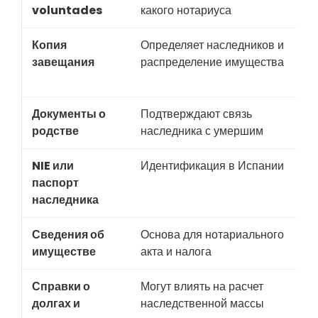
voluntades
какого нотариуса
Копия
Определяет наследников и
Е
завещания
распределение имущества
м
д
Документы о
Подтверждают связь
Н
родстве
наследника с умершим
с
NIE или
Идентификация в Испании
Д
паспорт
наследника
Сведения об
Основа для нотариального
Не
имуществе
акта и налога
д
Справки о
Могут влиять на расчет
В
долгах и
наследственной массы