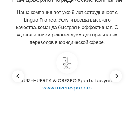
аша компания вот уже 8 лет сотрудничает с
Адвокат
Lingua Franca. Услуги всегда высокого
найти
чества, команда быстрая и эффективная. С
переводчи
довольствием рекомендуем для присяжных
— в Ling
переводов в юридической сфере.
грамотны
RUIZ-HUERTA & CRESPO
Sports Lawyers
www.ruizcrespo.com
Мухач
Вос
“Fabr
www.