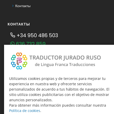
Контакты
КОНТАКТЫ
+34 950 486 503
636 732 859
Telegram Traductor Jurado Ruso
Telegram-канал о присяжных
переводах
traducciones@linguafranca.es
Utilizamos cookies propias y de terceros para mejorar tu
experiencia en nuestra web y ofrecerte servicios
Время работы:
personalizados de acuerdo a tus hábitos de navegación. El
Пн.-Чт. 09:00–19:00
sitio utiliza cookies publicitarias con el objetivo de mostrar
Пт. 09:00–17:00
anuncios personalizados.
Para obtener más información puedes consultar nuestra
Política de cookies
.
НАШИ ОФИСЫ