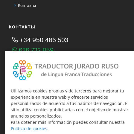
Контакты
КОНТАКТЫ
+34 950 486 503
636 732 859
Telegram Traductor Jurado Ruso
Telegram-канал о присяжных
переводах
traducciones@linguafranca.es
Utilizamos cookies propias y de terceros para mejorar tu
experiencia en nuestra web y ofrecerte servicios
Время работы:
personalizados de acuerdo a tus hábitos de navegación. El
Пн.-Чт. 09:00–19:00
sitio utiliza cookies publicitarias con el objetivo de mostrar
Пт. 09:00–17:00
anuncios personalizados.
Para obtener más información puedes consultar nuestra
Política de cookies
.
НАШИ ОФИСЫ