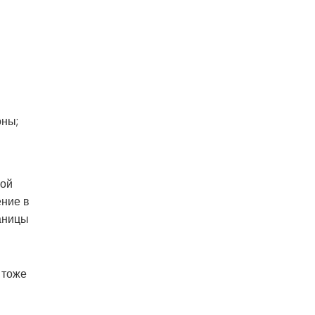
оны;
гой
ение в
аницы
 тоже