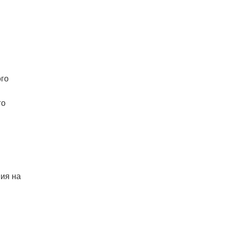
ого
го
ния на