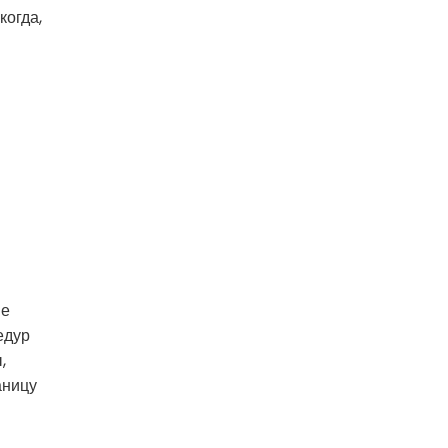
когда,
ые
едур
,
аницу