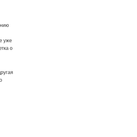
анию
е уже
етка о
другая
о