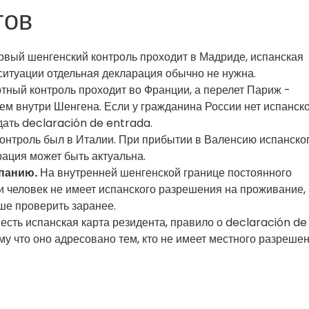
тов
рвый шенгенский контроль проходит в Мадриде, испанская
 ситуации отдельная декларация обычно не нужна.
ный контроль проходит во Франции, а перелет Париж -
м внутри Шенгена. Если у гражданина России нет испанск
дать declaración de entrada.
нтроль был в Италии. При прибытии в Валенсию испанско
рация может быть актуальна.
спанию.
На внутренней шенгенской границе постоянного
и человек не имеет испанского разрешения на проживание,
ше проверить заранее.
есть испанская карта резидента, правило о declaración de
у что оно адресовано тем, кто не имеет местного разреше