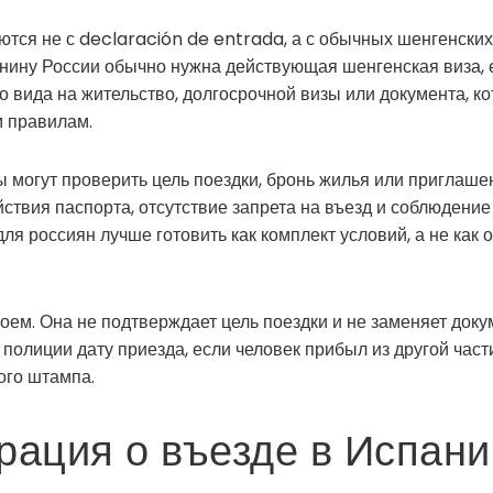
тся не с declaración de entrada, а с обычных шенгенских
анину России обычно нужна действующая шенгенская виза, 
го вида на жительство, долгосрочной визы или документа, к
м правилам.
 могут проверить цель поездки, бронь жилья или приглаше
ействия паспорта, отсутствие запрета на въезд и соблюдение
ля россиян лучше готовить как комплект условий, а не как 
оем. Она не подтверждает цель поездки и не заменяет док
 полиции дату приезда, если человек прибыл из другой част
ого штампа.
рация о въезде в Испан