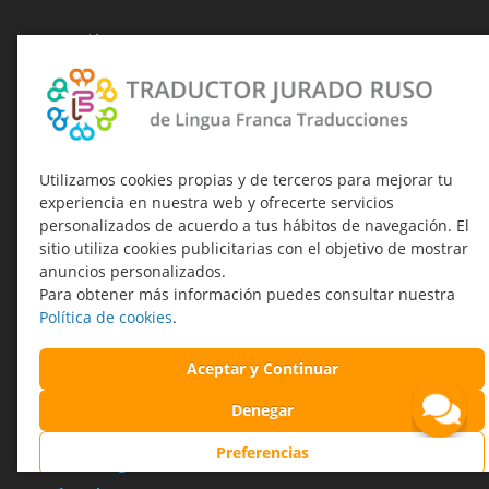
Quiénes Somos
Traducciones Juradas
Traducciones Profesionales
Preguntas Frecuentes
Utilizamos cookies propias y de terceros para mejorar tu
experiencia en nuestra web y ofrecerte servicios
Blog
personalizados de acuerdo a tus hábitos de navegación. El
sitio utiliza cookies publicitarias con el objetivo de mostrar
Contacto
anuncios personalizados.
Para obtener más información puedes consultar nuestra
Política de cookies
.
CONTACTO
Aceptar y Continuar
+34 950 486 503
Denegar
636 732 859
Preferencias
Telegram Traductor Jurado Ruso